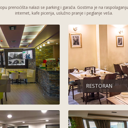
lopu prenoćišta nalazi se parking i garaža. Gostima je na raspolaganju
internet, kafe picerija, uslužno pranje i peglanje veša.
RESTORAN