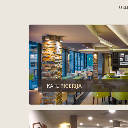
U sk
KAFE
PICERIJA