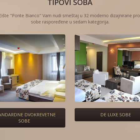
TIPOVI SOBA
ćište "Ponte Bianco" Vam nudi smeštaj u 32 moderno dizajnirane pro
sobe raspoređene u sedam kategorija.
ANDARDNE DVOKREVETNE
DE LUXE SOBE
SOBE