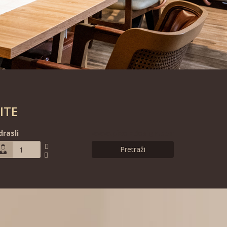
ITE
drasli
www.pixelzdesign.com
Pretraži