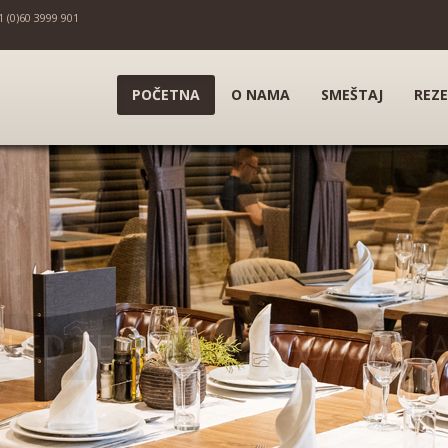
1 (0)60 3999 901
POČETNA
O NAMA
SMEŠTAJ
REZE
LED TELEVIZOR, KABLOVSKA 
KLIMA UREĐAJ